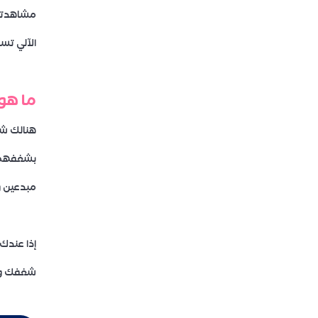
مشاهدتها
الآلي تس
ما هو
هنالك شي
بشغفهم و
مبدعين و
إذا عندك
شغفك وت