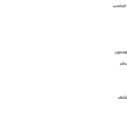
 الحاسب
هووسون
بشر
تشاف