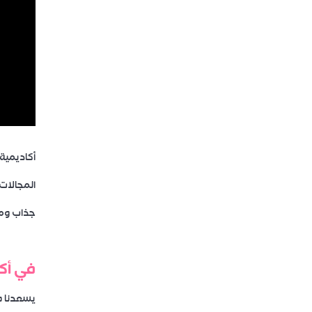
أكاديمية
المجالات
جذاب وم
في أك
يسعدنا ف